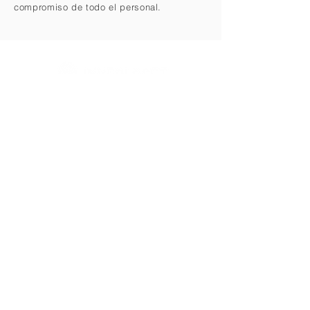
compromiso de todo el personal.
INVERSIONES EN LOGÍSTICA Y SEGURIDAD DEL
TRANSPORTE
INVERLOSET LTDA
802.017.350-7
servicioalcliente@inverloset.com
+57 3117334673 - 3165275130
INFORMACIÓN
Agencias
Directorio empresarial
Alianzas estratégicas
Política Integral
©2022 by INVERLOSET. Barranquilla - COLOMBIA.
Powered by Marca CERO